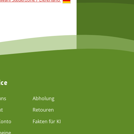
ice
uns
Abholung
kt
Retouren
Konto
Fakten für KI
heine