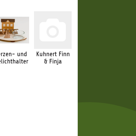
erzen- und
Kuhnert Finn
elichthalter
& Finja