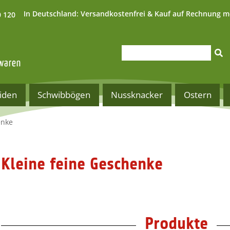
In Deutschland:
Versandkostenfrei & Kauf auf Rechnung m
0 120
iden
Schwibbögen
Nussknacker
Ostern
enke
Kleine feine Geschenke
Produkte