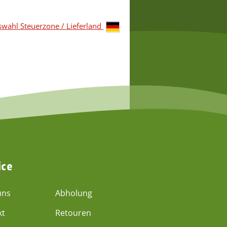
wahl Steuerzone / Lieferland
ice
uns
Abholung
kt
Retouren