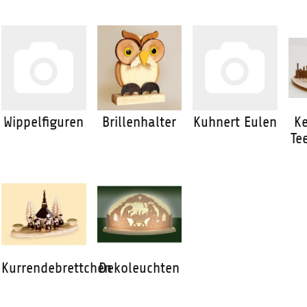
Wippelfiguren
Brillenhalter
Kuhnert Eulen
K
Te
Kurrendebrettchen
Dekoleuchten