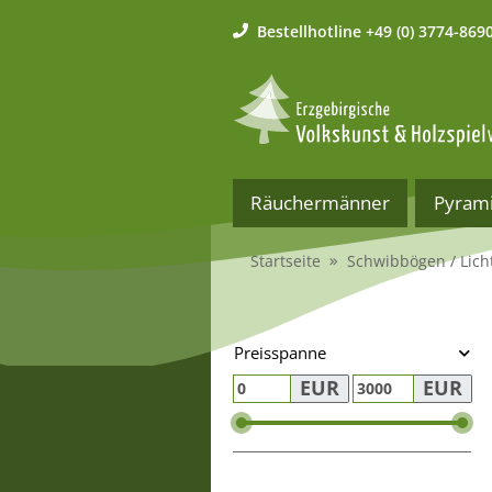
Bestellhotline
+49 (0) 3774-869
Räuchermänner
Pyram
Startseite
Schwibbögen / Lich
Preisspanne
EUR
EUR