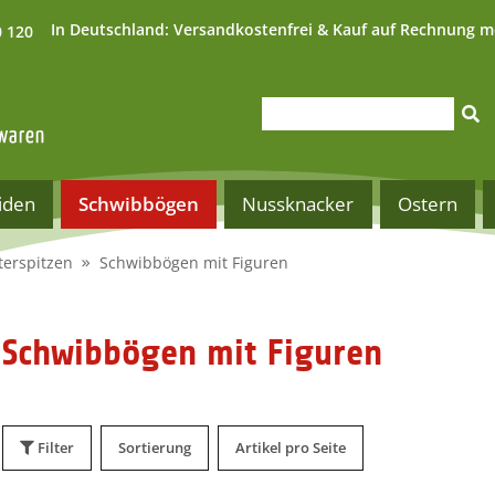
In Deutschland:
Versandkostenfrei & Kauf auf Rechnung m
0 120
iden
Schwibbögen
Nussknacker
Ostern
terspitzen
Schwibbögen mit Figuren
Schwibbögen mit Figuren
Filter
Sortierung
Artikel pro Seite