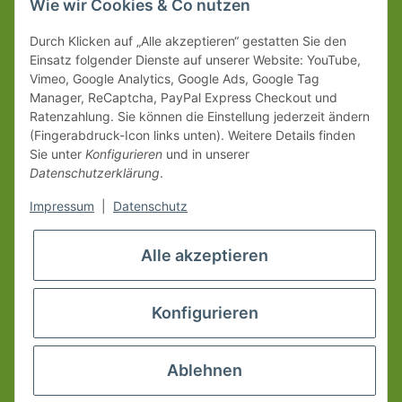
Wie wir Cookies & Co nutzen
Durch Klicken auf „Alle akzeptieren“ gestatten Sie den
Einsatz folgender Dienste auf unserer Website: YouTube,
Vimeo, Google Analytics, Google Ads, Google Tag
Manager, ReCaptcha, PayPal Express Checkout und
Ratenzahlung. Sie können die Einstellung jederzeit ändern
(Fingerabdruck-Icon links unten). Weitere Details finden
Sie unter
Konfigurieren
und in unserer
Datenschutzerklärung
.
Impressum
|
Datenschutz
Alle akzeptieren
Konfigurieren
Ablehnen
* Alle Preise inkl. gesetzlicher USt., zzgl.
Versand
© www.erzgebirgsshop24.de