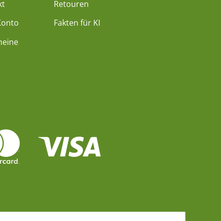
kt
Retouren
Konto
Fakten für KI
heine