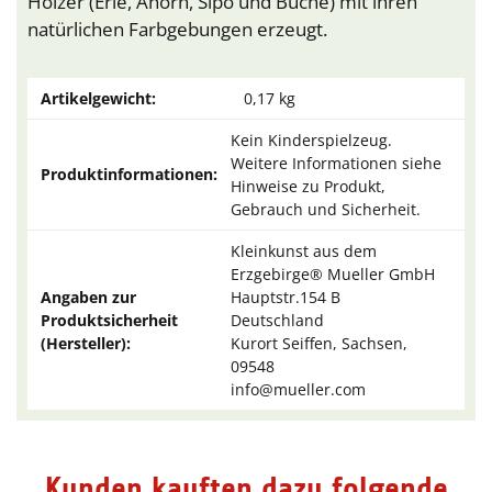
Hölzer (Erle, Ahorn, Sipo und Buche) mit ihren
natürlichen Farbgebungen erzeugt.
Artikelgewicht:
0,17
kg
Kein Kinderspielzeug.
Weitere Informationen siehe
Produktinformationen:
Hinweise zu Produkt,
Gebrauch und Sicherheit.
Kleinkunst aus dem
Erzgebirge® Mueller GmbH
Angaben zur
Hauptstr.154 B
Produktsicherheit
Deutschland
(Hersteller):
Kurort Seiffen, Sachsen,
09548
info@mueller.com
Kunden kauften dazu folgende