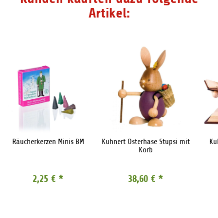
Artikel:
Räucherkerzen Minis BM
Kuhnert Osterhase Stupsi mit
Ku
Korb
2,25 €
*
38,60 €
*