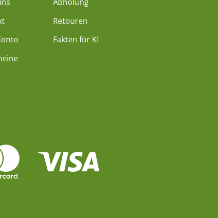
uns
Abholung
kt
Retouren
Konto
Fakten für KI
heine