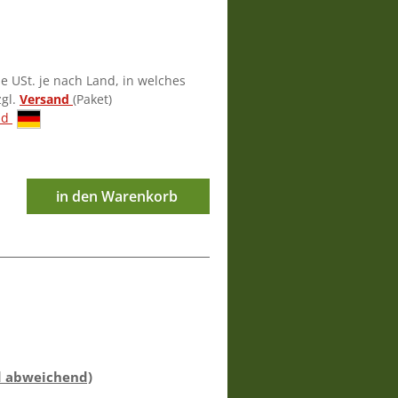
ie USt. je nach Land, in welches
zgl.
Versand
(Paket)
nd
in den Warenkorb
d abweichend)