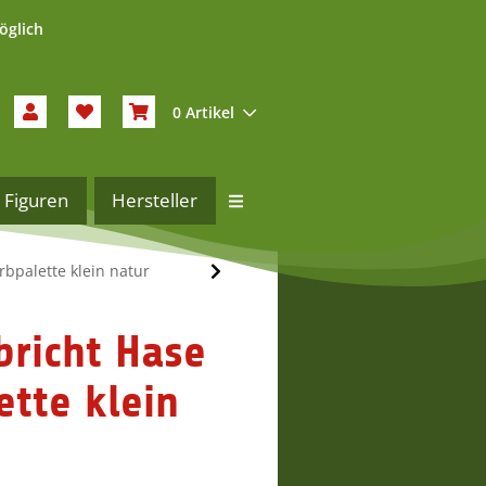
öglich
0 Artikel
Figuren
Hersteller
rbpalette klein natur
bricht Hase
ette klein