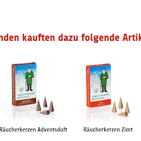
2,65 €
*
2,65 €
*
nden kauften dazu folgende Artik
Räucherkerzen Adventsduft
Räucherkerzen Zimt