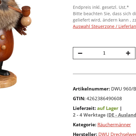
Endpreis inkl. gesetzl. Ust.*
Bitte beachten Sie, dass sich d
geliefert wird, ändern kann , z
Auswahl Steuerzone / Lieferla
Artikelnummer:
DWU 960/B
GTIN:
4262386490608
Lieferzeit:
auf Lager
|
2 - 4 Werktage
(DE - Auslan
Kategorie:
Räuchermänner
Hersteller:
DWU Drechselwerk