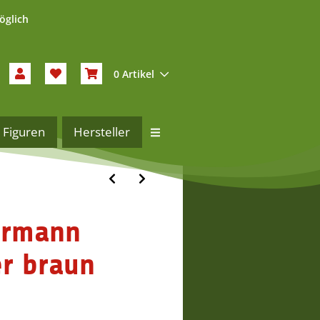
öglich
0 Artikel
Figuren
Hersteller
ermann
r braun