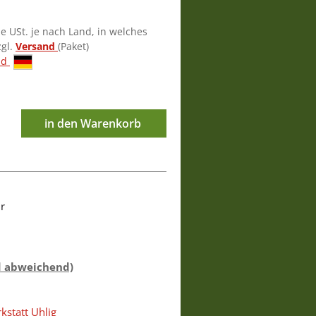
ie USt. je nach Land, in welches
zgl.
Versand
(Paket)
nd
in den Warenkorb
r
d abweichend)
statt Uhlig