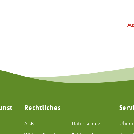
2,50 €
*
2,50 €
*
Aus
unst
Rechtliches
Serv
AGB
Datenschutz
Über 