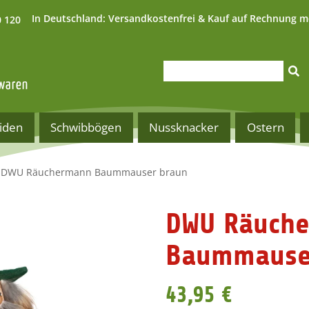
In Deutschland:
Versandkostenfrei & Kauf auf Rechnung m
0 120
iden
Schwibbögen
Nussknacker
Ostern
DWU Räuchermann Baummauser braun
DWU Räuch
Baummause
43,95 €