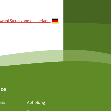
grün
43,95 €
*
43,95 €
*
wahl Steuerzone / Lieferland
ice
uns
Abholung