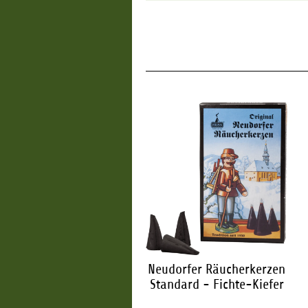
udorfer Räucherkerzen
Neudorfer Räucherkerzen
Standard - Zimt
Standard - Fichte-Kiefer