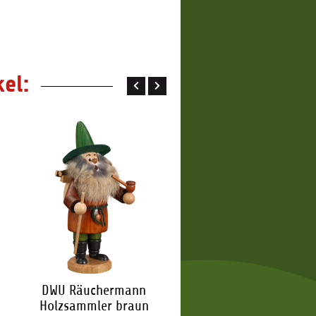
2,65 €
*
2,65 €
*
el:
DWU Räuchermann
DWU Räuchermann
Holzsammler braun
Wurzelzwerg Pilzsamm