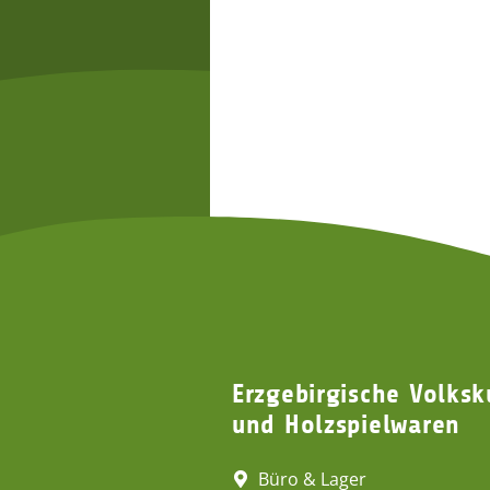
grün
43,95 €
*
43,95 €
*
Erzgebirgische Volksk
und Holzspielwaren
Büro & Lager