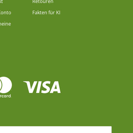
kt
Retouren
Konto
Fakten für KI
heine