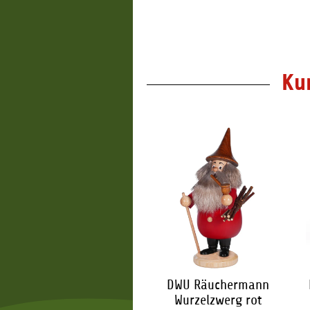
2,65 €
*
2,65 €
*
Ku
DWU Räuchermann
DWU Räuchermann
rzelzwerg Pilzsammler
Wurzelzwerg rot