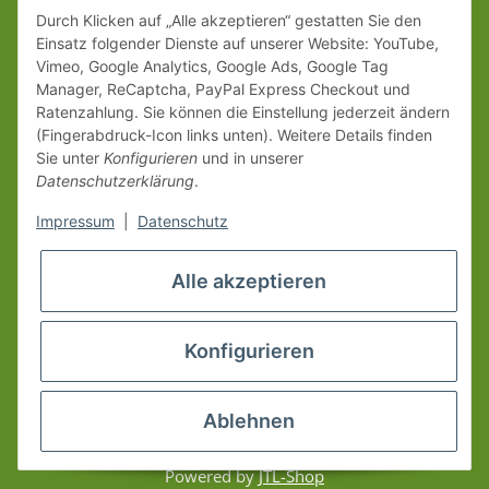
Durch Klicken auf „Alle akzeptieren“ gestatten Sie den
Einsatz folgender Dienste auf unserer Website: YouTube,
Vimeo, Google Analytics, Google Ads, Google Tag
Manager, ReCaptcha, PayPal Express Checkout und
Ratenzahlung. Sie können die Einstellung jederzeit ändern
(Fingerabdruck-Icon links unten). Weitere Details finden
Sie unter
Konfigurieren
und in unserer
Datenschutzerklärung
.
Impressum
|
Datenschutz
Alle akzeptieren
Konfigurieren
Ablehnen
* Alle Preise inkl. gesetzlicher USt., zzgl.
Versand
© www.erzgebirgsshop24.de
Powered by
JTL-Shop