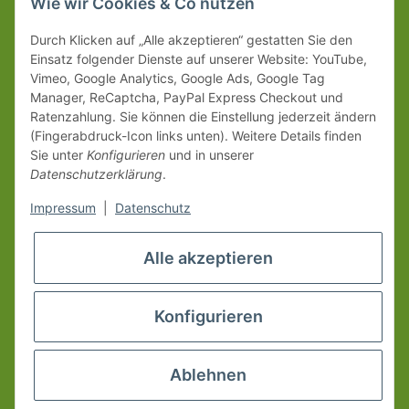
Wie wir Cookies & Co nutzen
Durch Klicken auf „Alle akzeptieren“ gestatten Sie den
Einsatz folgender Dienste auf unserer Website: YouTube,
Vimeo, Google Analytics, Google Ads, Google Tag
Manager, ReCaptcha, PayPal Express Checkout und
Ratenzahlung. Sie können die Einstellung jederzeit ändern
(Fingerabdruck-Icon links unten). Weitere Details finden
Sie unter
Konfigurieren
und in unserer
Datenschutzerklärung
.
Impressum
|
Datenschutz
Alle akzeptieren
Konfigurieren
Ablehnen
* Alle Preise inkl. gesetzlicher USt., zzgl.
Versand
© www.erzgebirgsshop24.de