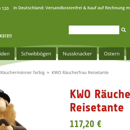
In Deutschland:
Versandkostenfrei & Kauf auf Rechnung m
0 120
iden
Schwibbögen
Nussknacker
Ostern
Räuchermänner farbig
KWO Räucherfrau Reisetante
KWO Räuche
Reisetante
117,20 €