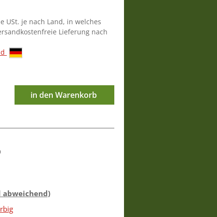
ie USt. je nach Land, in welches
versandkostenfreie Lieferung nach
nd
in den Warenkorb
0
d abweichend)
rbig