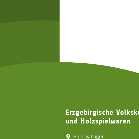
2,65 €
*
2,65 €
*
Erzgebirgische Volksk
und Holzspielwaren
Büro & Lager