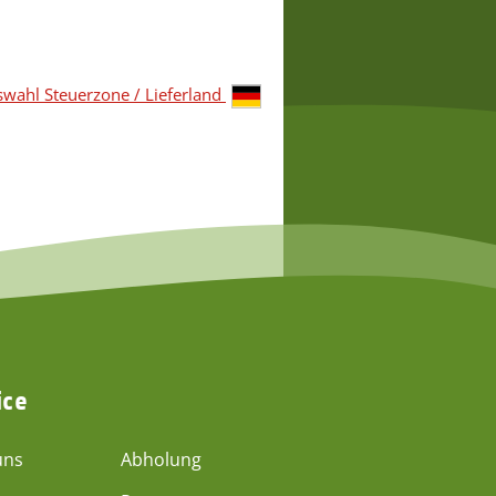
2,65 €
*
2,65 €
*
wahl Steuerzone / Lieferland
ice
uns
Abholung