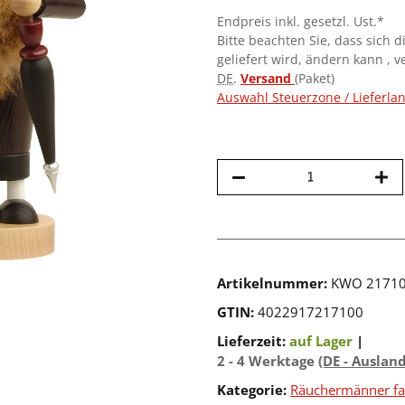
Endpreis inkl. gesetzl. Ust.*
Bitte beachten Sie, dass sich d
geliefert wird, ändern kann , 
DE
.
Versand
(Paket)
Auswahl Steuerzone / Lieferla
Artikelnummer:
KWO 2171
GTIN:
4022917217100
Lieferzeit:
auf Lager
|
2 - 4 Werktage
(DE - Auslan
Kategorie:
Räuchermänner fa