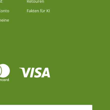
kt
Retouren
Konto
Fakten für KI
heine