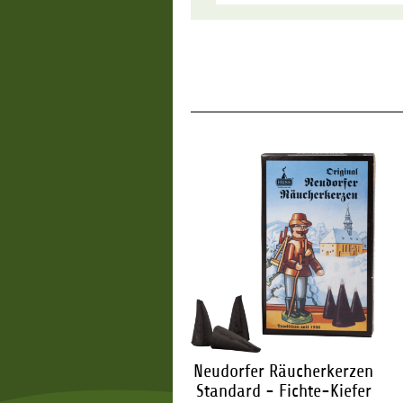
udorfer Räucherkerzen
Neudorfer Räucherkerzen
Standard - Zimt
Standard - Fichte-Kiefer