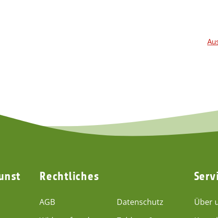
2,65 €
*
2,65 €
*
Aus
unst
Rechtliches
Serv
AGB
Datenschutz
Über 