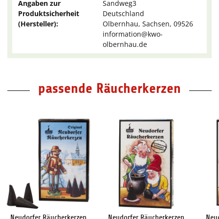
Angaben zur
Sandweg3
Produktsicherheit
Deutschland
(Hersteller):
Olbernhau, Sachsen, 09526
information@kwo-
olbernhau.de
passende Räucherkerzen
Neudorfer Räucherkerzen
Neudorfer Räucherkerzen
Neu