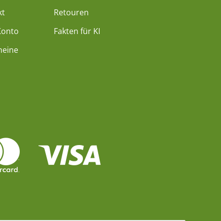
kt
Retouren
Konto
Fakten für KI
heine