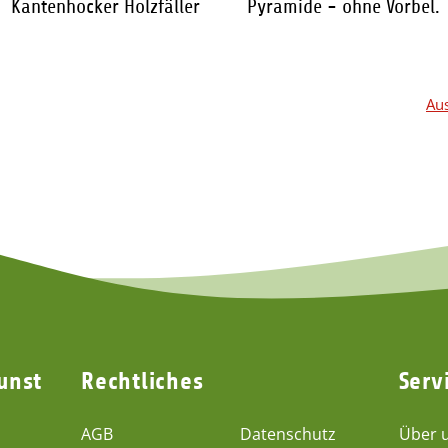
Kantenhocker Holzfäller
Pyramide - ohne Vorbel.
122,60 €
*
119,95 €
*
Aus
unst
Rechtliches
Serv
AGB
Datenschutz
Über 