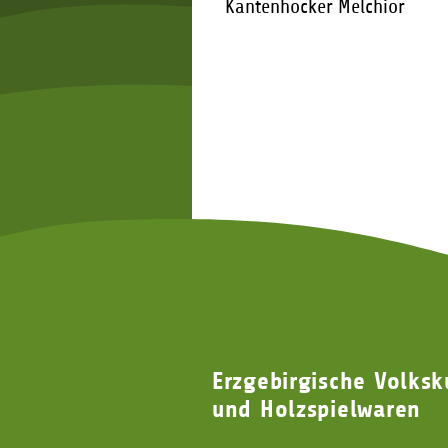
Kantenhocker Melchior
133,00 €
*
Erzgebirgische Volksk
und Holzspielwaren