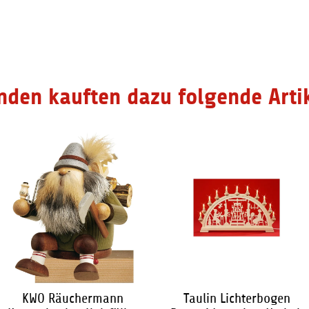
2,65 €
*
2,65 €
*
nden kauften dazu folgende Artik
KWO Räuchermann
Taulin Lichterbogen