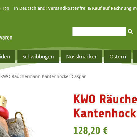
In Deutschland:
Versandkostenfrei & Kauf auf Rechnung m
0 120
iden
Schwibbögen
Nussknacker
Ostern
KWO Räuchermann Kantenhocker Caspar
KWO Räuch
Kantenhock
128,20 €