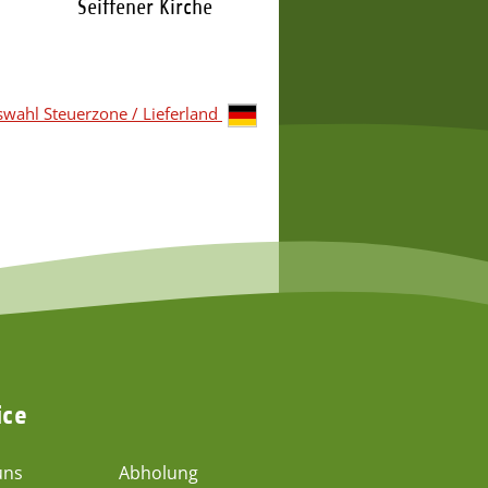
Seiffener Kirche
119,95 €
*
wahl Steuerzone / Lieferland
ice
uns
Abholung