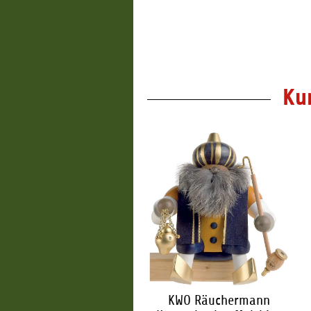
2,65 €
*
2,65 €
*
Ku
KWO Räuchermann