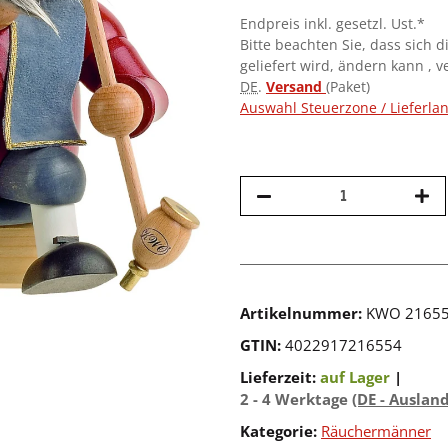
Endpreis inkl. gesetzl. Ust.*
Bitte beachten Sie, dass sich d
geliefert wird, ändern kann , 
DE
.
Versand
(Paket)
Auswahl Steuerzone / Lieferla
Artikelnummer:
KWO 2165
GTIN:
4022917216554
Lieferzeit:
auf Lager
|
2 - 4 Werktage
(DE - Auslan
Kategorie:
Räuchermänner