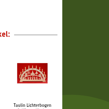
2,65 €
*
2,65 €
*
el:
Taulin Lichterbogen