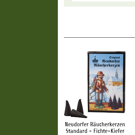
udorfer Räucherkerzen
Neudorfer Räucherkerzen
Standard - Zimt
Standard - Fichte-Kiefer