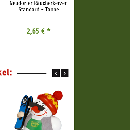
Neudorfer Räucherkerzen
Neudorfer Räucherker
Standard - Tanne
Standard - Weihnac
2,65 €
*
2,65 €
*
el: