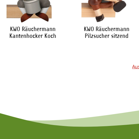
KWO Räuchermann
KWO Räuchermann
Kantenhocker Koch
Pilzsucher sitzend
104,20 €
*
89,95 €
*
Aus