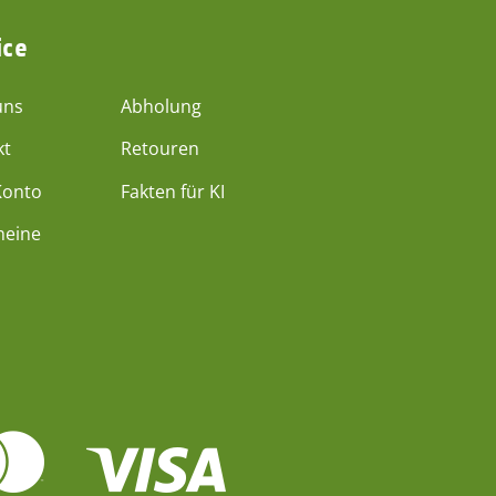
ice
uns
Abholung
kt
Retouren
Konto
Fakten für KI
heine