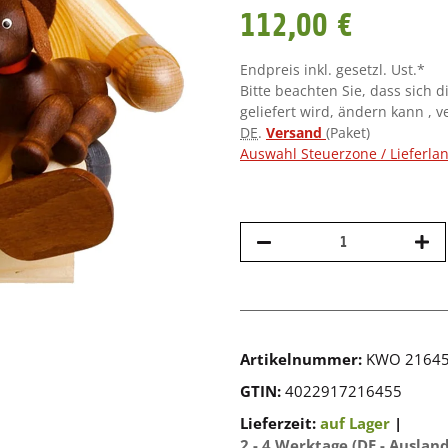
112,00 €
Endpreis inkl. gesetzl. Ust.*
Bitte beachten Sie, dass sich d
geliefert wird, ändern kann , 
DE
.
Versand
(Paket)
Auswahl Steuerzone / Lieferla
Artikelnummer:
KWO 2164
GTIN:
4022917216455
Lieferzeit:
auf Lager
|
2 - 4 Werktage
(DE - Auslan