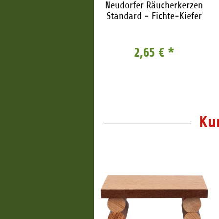
udorfer Räucherkerzen
Neudorfer Räucherkerzen
Standard - Zimt
Standard - Fichte-Kiefer
2,65 €
*
2,65 €
*
Ku