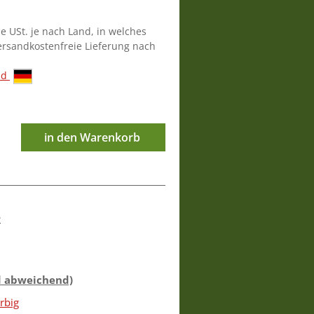
ie USt. je nach Land, in welches
versandkostenfreie Lieferung nach
nd
in den Warenkorb
2
d abweichend)
rbig