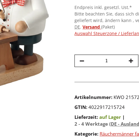
Endpreis inkl. gesetzl. Ust.*
Bitte beachten Sie, dass sich d
geliefert wird, ändern kann , 
DE
.
Versand
(Paket)
Auswahl Steuerzone / Lieferla
Artikelnummer:
KWO 2157
GTIN:
4022917215724
Lieferzeit:
auf Lager
|
2 - 4 Werktage
(DE - Auslan
Kategorie:
Räuchermänner fa