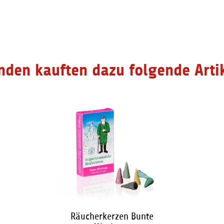
2,65 €
*
2,65 €
*
nden kauften dazu folgende Artik
Räucherkerzen Bunte