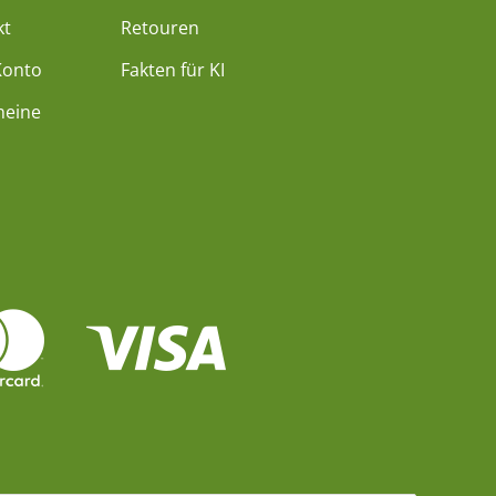
kt
Retouren
Konto
Fakten für KI
heine