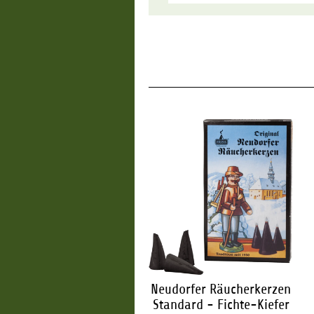
udorfer Räucherkerzen
Neudorfer Räucherkerzen
Standard - Zimt
Standard - Fichte-Kiefer