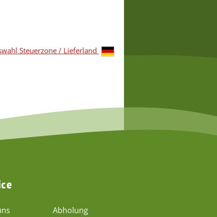
wahl Steuerzone / Lieferland
ice
uns
Abholung