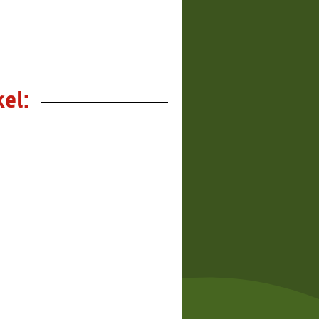
2,65 €
*
2,65 €
*
el: