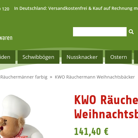
In Deutschland:
Versandkostenfrei & Kauf auf Rechnung m
0 120
iden
Schwibbögen
Nussknacker
Ostern
Räuchermänner farbig
KWO Räuchermann Weihnachtsbäcker
KWO Räuch
Weihnachts
141,40 €