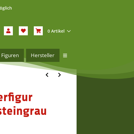
öglich
0 Artikel
Figuren
Hersteller
rfigur
steingrau