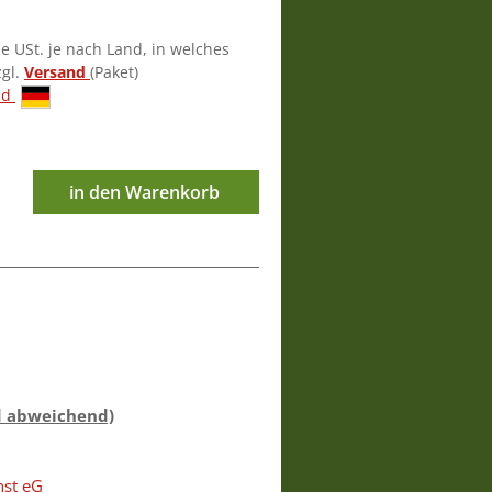
ie USt. je nach Land, in welches
zgl.
Versand
(Paket)
nd
in den Warenkorb
d abweichend)
nst eG