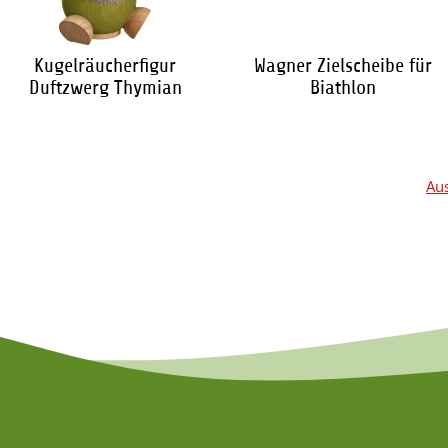
Kugelräucherfigur
Wagner Zielscheibe für
Duftzwerg Thymian
Biathlon
63,00 €
*
6,40 €
*
Aus