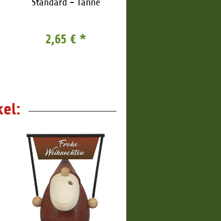
Standard - Tanne
Standard - Weihnac
2,65 €
*
2,65 €
*
el: