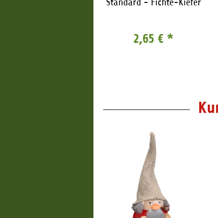
Standard - Zimt
Standard - Fichte-Kiefer
2,65 €
*
2,65 €
*
Ku