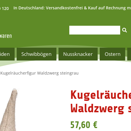
In Deutschland:
Versandkostenfrei & Kauf auf Rechnung m
0 120
iden
Schwibbögen
Nussknacker
Ostern
Kugelräucherfigur Waldzwerg steingrau
Kugelräuche
Waldzwerg 
57,60 €