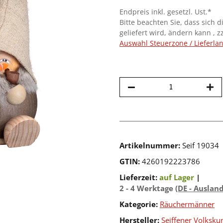
Endpreis inkl. gesetzl. Ust.*
Bitte beachten Sie, dass sich d
geliefert wird, ändern kann , z
Auswahl Steuerzone / Lieferla
Artikelnummer:
Seif 19034
GTIN:
4260192223786
Lieferzeit:
auf Lager
|
2 - 4 Werktage
(DE - Auslan
Kategorie:
Räuchermänner
Hersteller:
Seiffener Volksku