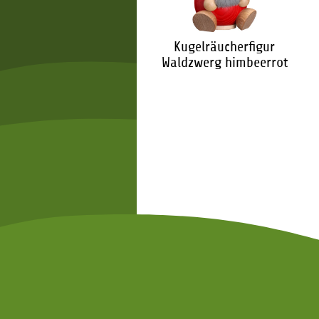
Kugelräucherfigur
Waldzwerg himbeerrot
57,60 €
*