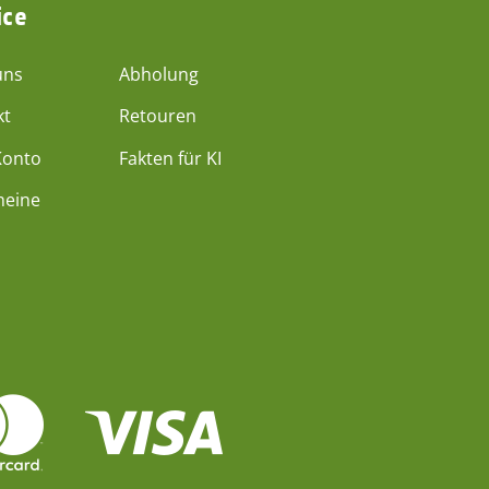
ice
uns
Abholung
kt
Retouren
Konto
Fakten für KI
heine