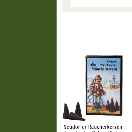
udorfer Räucherkerzen
Neudorfer Räucherkerzen