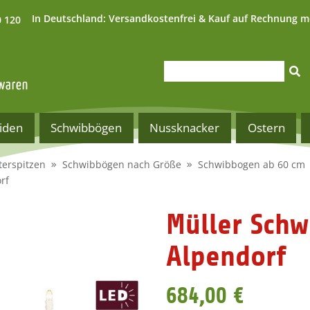
In Deutschland:
Versandkostenfrei & Kauf auf Rechnung m
0 120
iden
Schwibbögen
Nussknacker
Ostern
terspitzen
Schwibbögen nach Größe
Schwibbogen ab 60 cm
rf
Müller Sch
Alpendorf
684,00 €