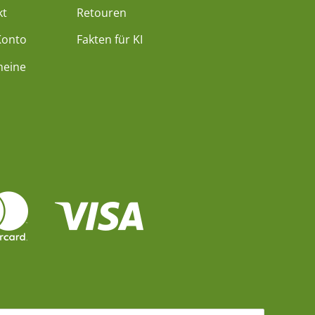
kt
Retouren
Konto
Fakten für KI
heine