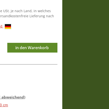
ie USt. je nach Land, in welches
versandkostenfreie Lieferung nach
nd
in den Warenkorb
d abweichend)
60 cm