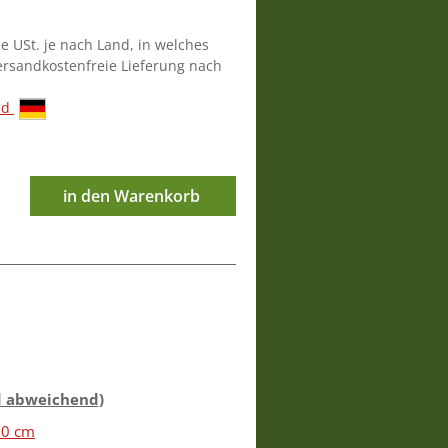
ie USt. je nach Land, in welches
versandkostenfreie Lieferung nach
nd
in den Warenkorb
d abweichend)
60 cm