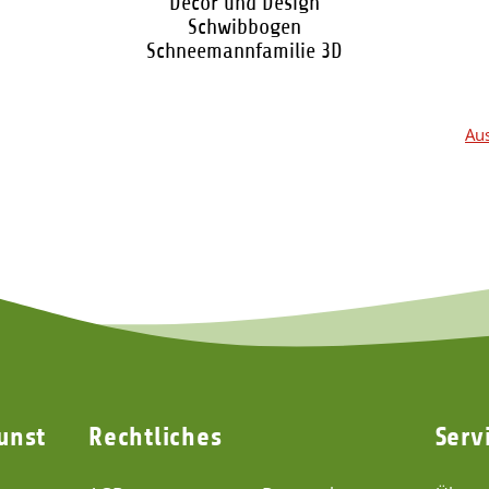
Decor und Design
Schwibbogen
Schneemannfamilie 3D
69,95 €
*
Aus
unst
Rechtliches
Serv