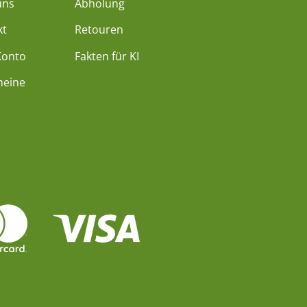
uns
Abholung
kt
Retouren
Konto
Fakten für KI
heine