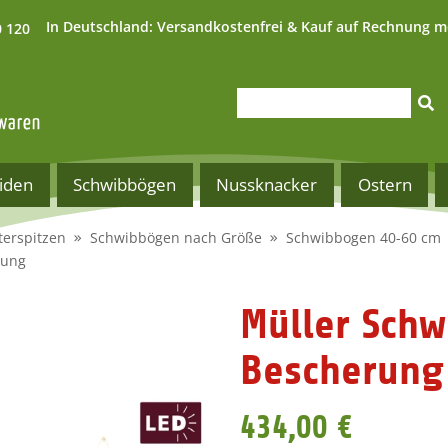
In Deutschland:
Versandkostenfrei & Kauf auf Rechnung m
0 120
iden
Schwibbögen
Nussknacker
Ostern
terspitzen
Schwibbögen nach Größe
Schwibbogen 40-60 cm
rung
Müller Sch
Bescherung
434,00 €