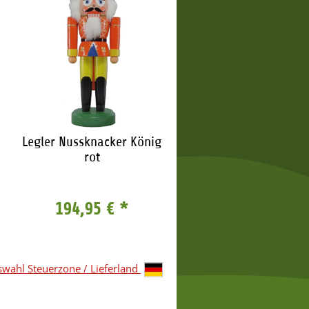
Legler Nussknacker König
Richard Glässer
rot
Nussknacker König
194,95 €
*
204,00 €
*
wahl Steuerzone / Lieferland