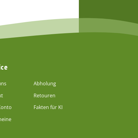
ice
uns
Abholung
kt
Retouren
Konto
Fakten für KI
heine