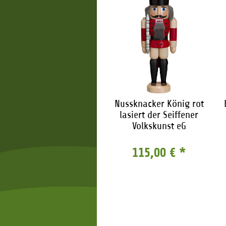
Richard Glässer
Nussknacker König rot
Nussknacker König
lasiert der Seiffener
Volkskunst eG
74,95 €
*
115,00 €
*