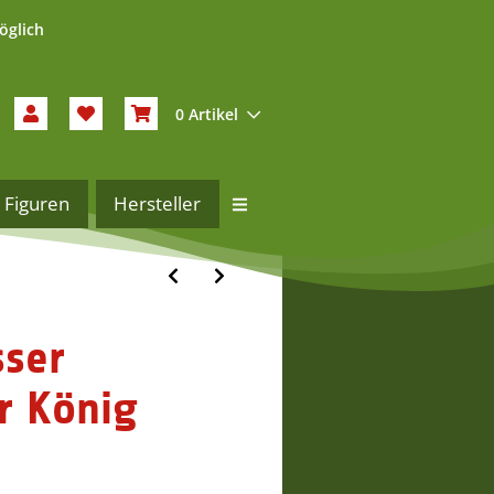
öglich
0 Artikel
Figuren
Hersteller
sser
r König