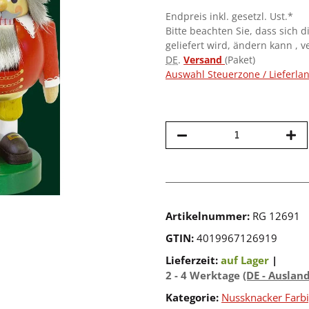
Endpreis inkl. gesetzl. Ust.*
Bitte beachten Sie, dass sich d
geliefert wird, ändern kann , 
DE
.
Versand
(Paket)
Auswahl Steuerzone / Lieferla
Artikelnummer:
RG 12691
GTIN:
4019967126919
Lieferzeit:
auf Lager
|
2 - 4 Werktage
(DE - Auslan
Kategorie:
Nussknacker Farb