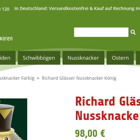
In Deutschland:
Versandkostenfrei & Kauf auf Rechnung m
0 120
iden
Schwibbögen
Nussknacker
Ostern
sknacker Farbig
Richard Glässer Nussknacker König
Richard Glä
Nussknacke
98,00 €