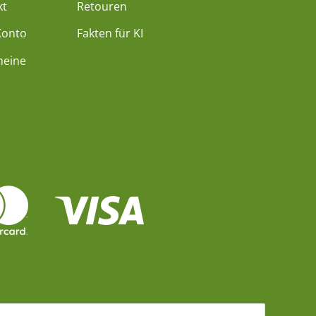
kt
Retouren
Konto
Fakten für KI
heine