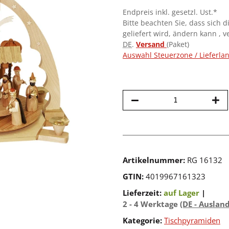
Endpreis inkl. gesetzl. Ust.*
Bitte beachten Sie, dass sich d
geliefert wird, ändern kann , 
DE
.
Versand
(Paket)
Auswahl Steuerzone / Lieferla
Artikelnummer:
RG 16132
GTIN:
4019967161323
Lieferzeit:
auf Lager
|
2 - 4 Werktage
(DE - Auslan
Kategorie:
Tischpyramiden