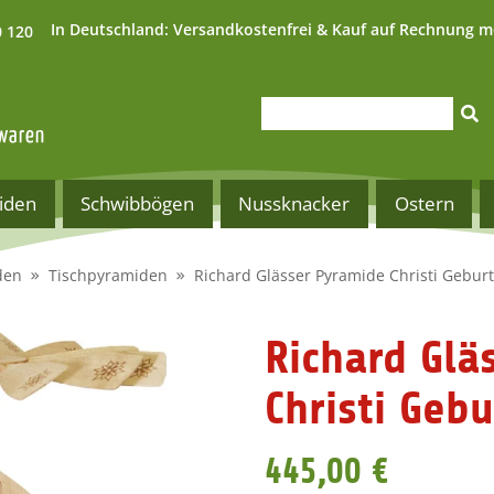
In Deutschland:
Versandkostenfrei & Kauf auf Rechnung m
0 120
iden
Schwibbögen
Nussknacker
Ostern
den
Tischpyramiden
Richard Glässer Pyramide Christi Geburt
Richard Glä
Christi Gebu
445,00 €