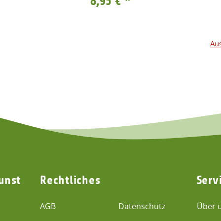
8,95 €
*
Aus
unst
Rechtliches
Serv
AGB
Datenschutz
Über 