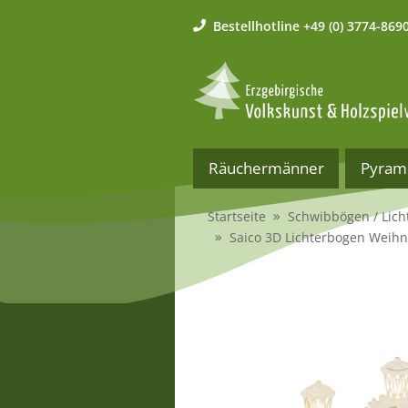
Bestellhotline
+49 (0) 3774-869
Räuchermänner
Pyram
Startseite
Schwibbögen / Lich
Saico 3D Lichterbogen Weih