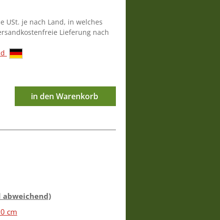
ie USt. je nach Land, in welches
versandkostenfreie Lieferung nach
nd
in den Warenkorb
d abweichend)
60 cm