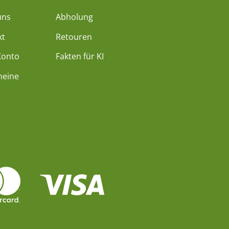
uns
Abholung
kt
Retouren
Konto
Fakten für KI
heine