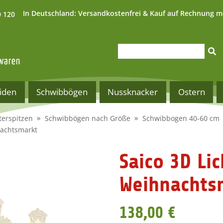
In Deutschland:
Versandkostenfrei & Kauf auf Rechnung m
0 120
iden
Schwibbögen
Nussknacker
Ostern
terspitzen
Schwibbögen nach Größe
Schwibbogen 40-60 cm
nachtsmarkt
Saico 3D Li
Weihnachts
138,00 €