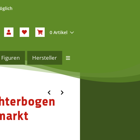
öglich
0 Artikel
Figuren
Hersteller
chterbogen
markt