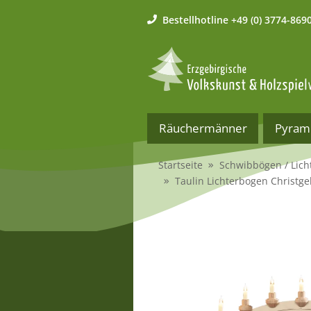
Bestellhotline
+49 (0) 3774-869
Räuchermänner
Pyram
Startseite
Schwibbögen / Lich
Taulin Lichterbogen Christge