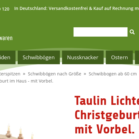
In Deutschland:
Versandkostenfrei & Kauf auf Rechnung m
0 120
iden
Schwibbögen
Nussknacker
Ostern
terspitzen
Schwibbögen nach Größe
Schwibbogen ab 60 cm
burt im Haus - mit Vorbel.
Taulin Lich
Christgebur
mit Vorbel.