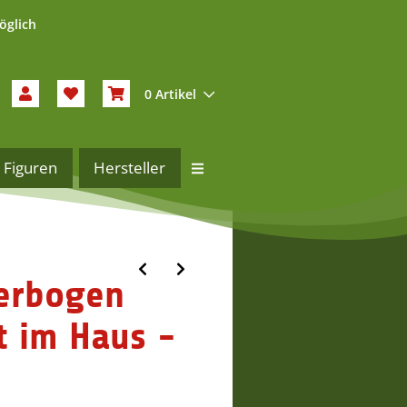
öglich
0 Artikel
Figuren
Hersteller
terbogen
t im Haus -