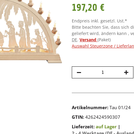
197,20 €
Endpreis inkl. gesetzl. Ust.*
Bitte beachten Sie, dass sich d
geliefert wird, ändern kann , 
DE
.
Versand
(Paket)
Auswahl Steuerzone / Lieferla
Artikelnummer:
Tau 01/24
GTIN:
4262424590307
Lieferzeit:
auf Lager
|
2 - 4 Werktage
(DE - Auslan