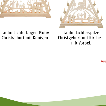
Taulin Lichterbogen Motiv
Taulin Lichterspitze
Christgeburt mit Königen
Christgeburt mit Kirche -
mit Vorbel.
197,20 €
*
169,95 €
*
Aus