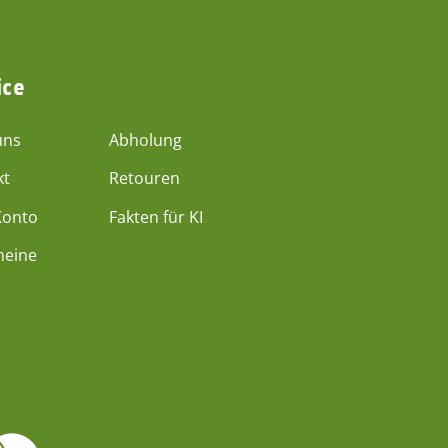
ice
uns
Abholung
kt
Retouren
Konto
Fakten für KI
heine