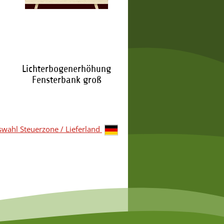
Lichterbogenerhöhung
Fensterbank groß
19,95 €
*
wahl Steuerzone / Lieferland