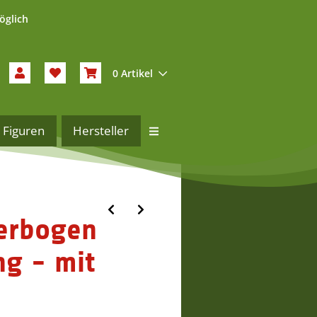
öglich
0 Artikel
Figuren
Hersteller
terbogen
ng - mit