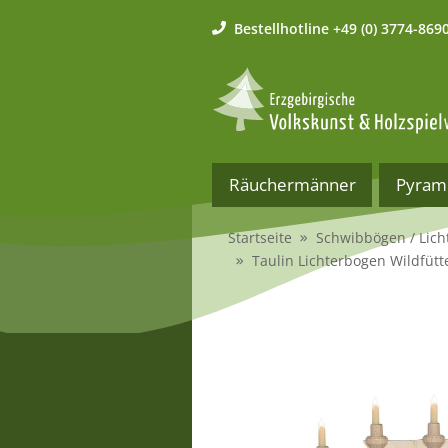
Bestellhotline
+49 (0) 3774-869
Räuchermänner
Pyram
Startseite
Schwibbögen / Lich
Taulin Lichterbogen Wildfütt