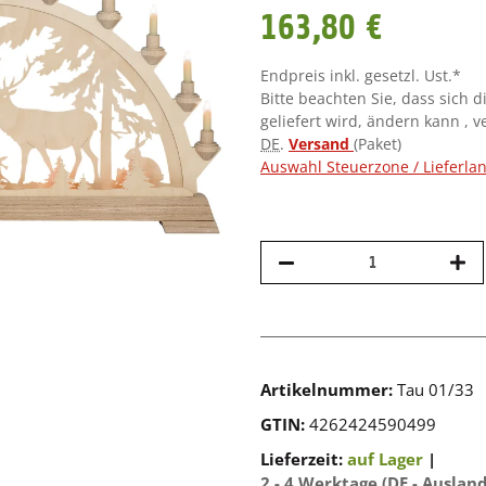
163,80 €
Endpreis inkl. gesetzl. Ust.*
Bitte beachten Sie, dass sich d
geliefert wird, ändern kann , 
DE
.
Versand
(Paket)
Auswahl Steuerzone / Lieferla
Artikelnummer:
Tau 01/33
GTIN:
4262424590499
Lieferzeit:
auf Lager
|
2 - 4 Werktage
(DE - Auslan