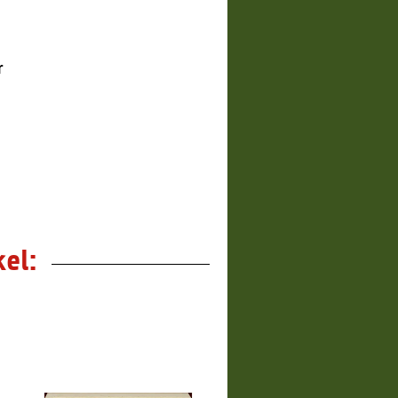
r
el: