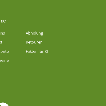
ice
uns
Abholung
kt
Retouren
Konto
Fakten für KI
heine