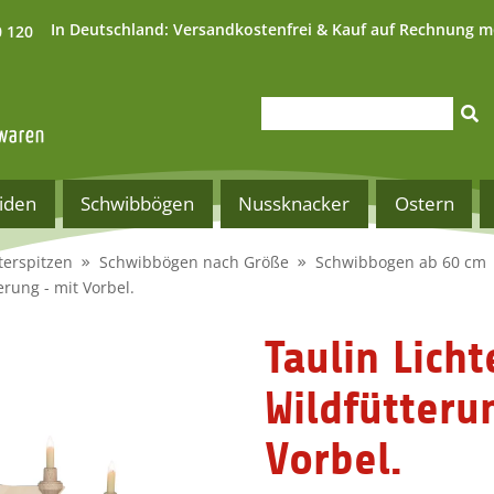
In Deutschland:
Versandkostenfrei & Kauf auf Rechnung m
0 120
iden
Schwibbögen
Nussknacker
Ostern
terspitzen
Schwibbögen nach Größe
Schwibbogen ab 60 cm
erung - mit Vorbel.
Taulin Lich
Wildfütteru
Vorbel.