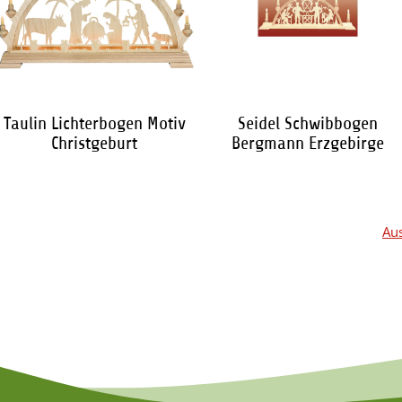
Taulin Lichterbogen Motiv
Seidel Schwibbogen
Christgeburt
Bergmann Erzgebirge
135,90 €
*
121,95 €
*
Aus