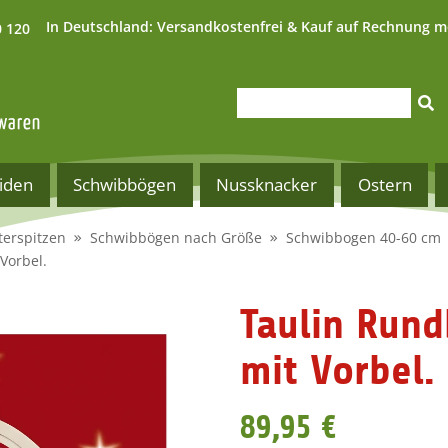
In Deutschland:
Versandkostenfrei & Kauf auf Rechnung m
0 120
iden
Schwibbögen
Nussknacker
Ostern
terspitzen
Schwibbögen nach Größe
Schwibbogen 40-60 cm
Vorbel.
Taulin Rund
mit Vorbel.
89,95 €