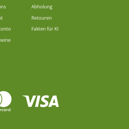
uns
Abholung
kt
Retouren
Konto
Fakten für KI
heine