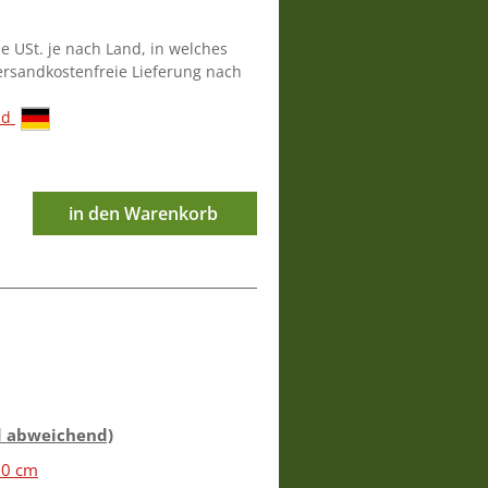
ie USt. je nach Land, in welches
versandkostenfreie Lieferung nach
nd
in den Warenkorb
d abweichend)
60 cm