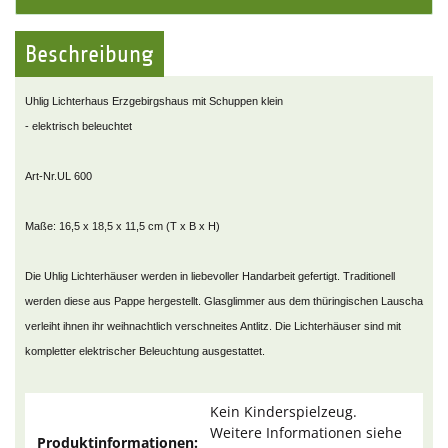
Beschreibung
Uhlig Lichterhaus Erzgebirgshaus mit Schuppen klein
- elektrisch beleuchtet
Art-Nr.UL 600
Maße: 16,5 x 18,5 x 11,5 cm (T x B x H)
Die Uhlig Lichterhäuser werden in liebevoller Handarbeit gefertigt. Traditionell
werden diese aus Pappe hergestellt. Glasglimmer aus dem thüringischen Lauscha
verleiht ihnen ihr weihnachtlich verschneites Antlitz. Die Lichterhäuser sind mit
kompletter elektrischer Beleuchtung ausgestattet.
Kein Kinderspielzeug.
Weitere Informationen siehe
Produktinformationen: