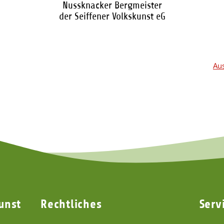
Nussknacker Bergmeister
der Seiffener Volkskunst eG
94,40 €
*
Aus
unst
Rechtliches
Serv