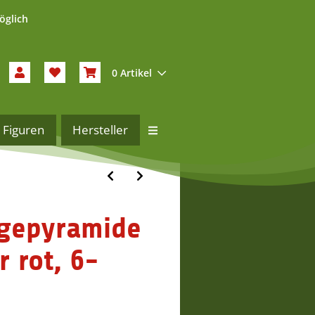
öglich
0 Artikel
Figuren
Hersteller
ngepyramide
r rot, 6-