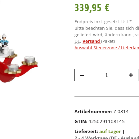
339,95 €
Endpreis inkl. gesetzl. Ust.*
Bitte beachten Sie, dass sich d
geliefert wird, ändern kann , 
DE
.
Versand
(Paket)
Auswahl Steuerzone / Lieferla
Artikelnummer:
Z 0814
GTIN:
4250291108145
Lieferzeit:
auf Lager
|
2 - 4 Werktage
(DE - Auslan