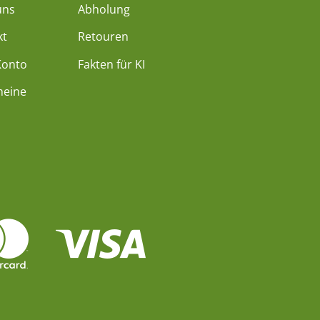
uns
Abholung
kt
Retouren
Konto
Fakten für KI
heine