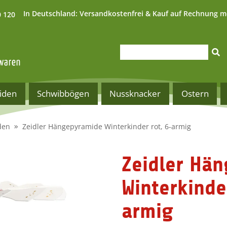
In Deutschland:
Versandkostenfrei & Kauf auf Rechnung m
0 120
iden
Schwibbögen
Nussknacker
Ostern
den
Zeidler Hängepyramide Winterkinder rot, 6-armig
Zeidler Hä
Winterkinde
armig