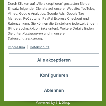
Durch Klicken auf „Alle akzeptieren“ gestatten Sie den
Einsatz folgender Dienste auf unserer Website: YouTube,
Vimeo, Google Analytics, Google Ads, Google Tag
Manager, ReCaptcha, PayPal Express Checkout und
Ratenzahlung. Sie können die Einstellung jederzeit ändern
(Fingerabdruck-Icon links unten). Weitere Details finden
Sie unter
Konfigurieren
und in unserer
Datenschutzerklärung
.
Impressum
|
Datenschutz
Alle akzeptieren
Konfigurieren
Ablehnen
* Alle Preise inkl. gesetzlicher USt., zzgl.
Versand
© www.erzgebirgsshop24.de
Powered by
JTL-Shop