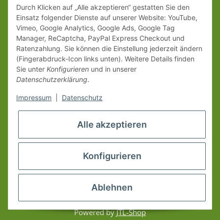
Durch Klicken auf „Alle akzeptieren“ gestatten Sie den
Einsatz folgender Dienste auf unserer Website: YouTube,
Vimeo, Google Analytics, Google Ads, Google Tag
Manager, ReCaptcha, PayPal Express Checkout und
Ratenzahlung. Sie können die Einstellung jederzeit ändern
(Fingerabdruck-Icon links unten). Weitere Details finden
Sie unter
Konfigurieren
und in unserer
Datenschutzerklärung
.
Impressum
|
Datenschutz
Alle akzeptieren
Konfigurieren
Ablehnen
* Alle Preise inkl. gesetzlicher USt., zzgl.
Versand
© www.erzgebirgsshop24.de
Powered by
JTL-Shop