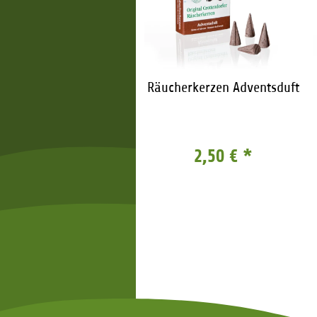
ger Teelicht Kurrende
Räucherkerzen Adventsduft
Kirchenmotiv
15,90 €
*
2,50 €
*