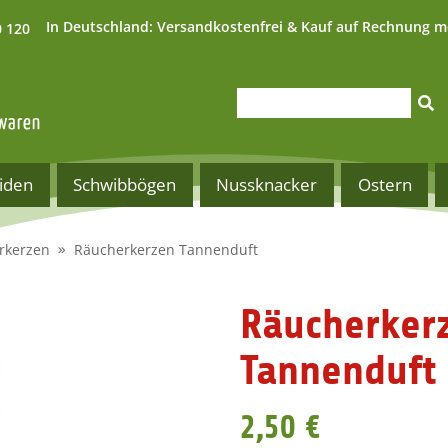
In Deutschland:
Versandkostenfrei & Kauf auf Rechnung m
0 120
iden
Schwibbögen
Nussknacker
Ostern
rkerzen
Räucherkerzen Tannenduft
Räucherker
Tannenduft
2,50 €