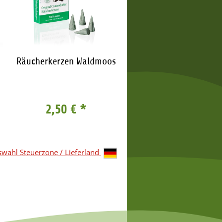
Räucherkerzen Waldmoos
Räucherkerzen Zim
2,50 €
*
2,50 €
*
wahl Steuerzone / Lieferland