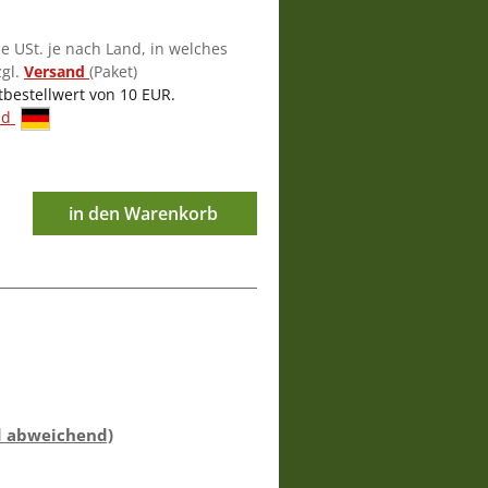
ie USt. je nach Land, in welches
zgl.
Versand
(Paket)
tbestellwert von 10 EUR.
nd
in den Warenkorb
d abweichend)