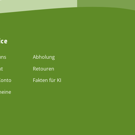
ice
uns
Abholung
kt
Retouren
Konto
Fakten für KI
heine