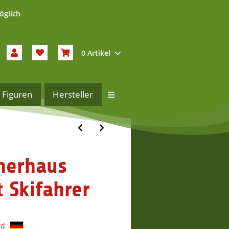
öglich
0 Artikel
Figuren
Hersteller
herhaus
t Skifahrer
nd