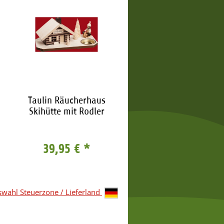
Taulin Räucherhaus
Taulin Lichterbogen M
Skihütte mit Rodler
Erzgebirge
39,95 €
*
164,95 €
*
wahl Steuerzone / Lieferland