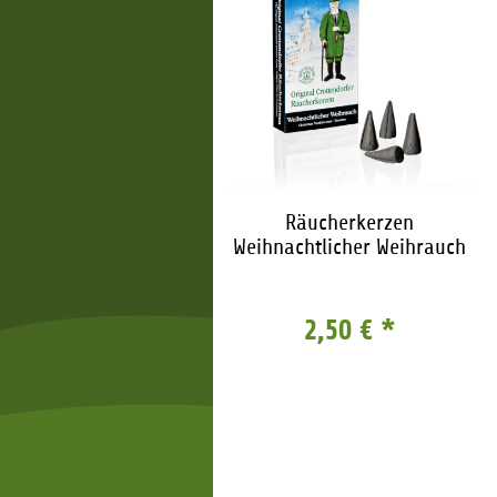
ner Schneemann Junior
Räucherkerzen
anfängerin "Snowboard"
Weihnachtlicher Weihrauch
32,15 €
*
2,50 €
*