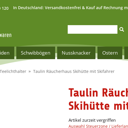
In Deutschland:
Versandkostenfrei & Kauf auf Rechnung m
0 120
iden
Schwibbögen
Nussknacker
Ostern
Teelichthalter
Taulin Räucherhaus Skihütte mit Skifahrer
Taulin Räuc
Skihütte mi
Artikel zurzeit vergriffen
Auswahl Steuerzone / Lieferla