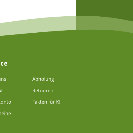
ice
uns
Abholung
kt
Retouren
Konto
Fakten für KI
heine