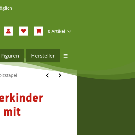
öglich
0 Artikel
Figuren
Hersteller
lzstapel
erkinder
 mit