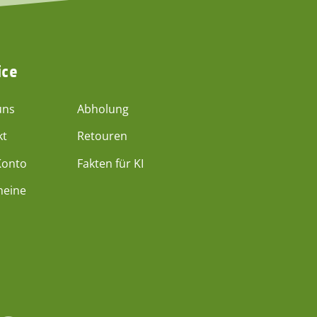
ice
uns
Abholung
kt
Retouren
Konto
Fakten für KI
heine