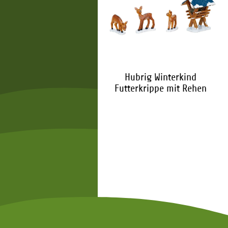
Hubrig Winterhäuser
Hubrig Winterkind
Gasthof
Futterkrippe mit Rehen
127,00 €
*
30,00 €
*