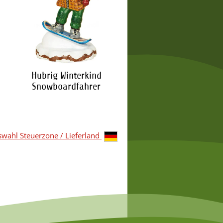
Hubrig Winterkind
Hubrig Winterkinde
Snowboardfahrer
Schlittenfahrer
28,95 €
*
35,50 €
*
wahl Steuerzone / Lieferland