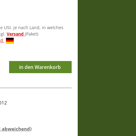
ie USt. je nach Land, in welches
zgl.
Versand
(Paket)
nd
in den Warenkorb
012
d abweichend)