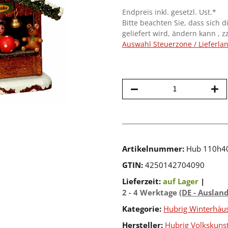
Endpreis inkl. gesetzl. Ust.*
Bitte beachten Sie, dass sich d
geliefert wird, ändern kann , z
Auswahl Steuerzone / Lieferla
Artikelnummer:
Hub 110h4
GTIN:
4250142704090
Lieferzeit:
auf Lager
|
2 - 4 Werktage
(DE - Auslan
Kategorie:
Hubrig Winterhäu
Hersteller:
Hubrig Volkskun